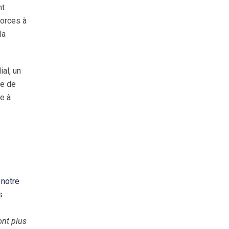
nt
forces à
la
al, un
ge de
te à
e
notre
s
ont plus