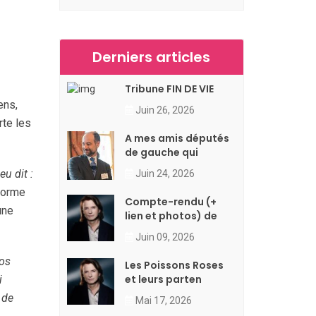
Derniers articles
Tribune FIN DE VIE
ens,
Juin 26, 2026
rte les
A mes amis députés
de gauche qui
eu dit :
Juin 24, 2026
 forme
Compte-rendu (+
une
lien et photos) de
Juin 09, 2026
ros
Les Poissons Roses
et leurs parten
i
 de
Mai 17, 2026