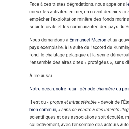
Face à ces tristes dégradations, nous appelons
l
mieux les activités en mer, en créant des aires m
empêcher l’exploitation minière des fonds marins, e
société civile et les communautés des pays du S
Nous demandons à
Emmanuel Macron
et au gouv
pays exemplaire, à la suite de l’accord de Kunming
fond, le chalutage pélagique et la senne démersal
l’ensemble des aires dites « protégées », sans di
À lire aussi
Notre océan, notre futur : période charnière ou po
Il est du
« propre et intransférable »
devoir de l’Éta
bien commun
,
« sans se vendre à des intérêts illég
scientifiques et des associations soit écoutée, m
collectivement, avec l’ensemble des acteurs autou