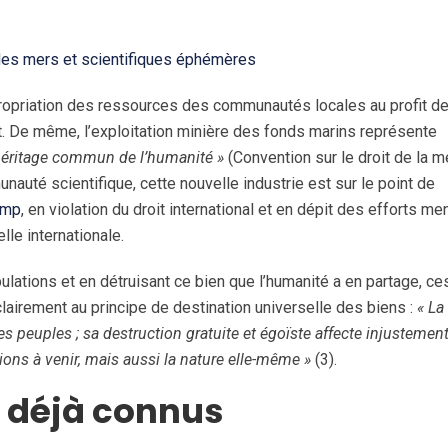
des mers et scientifiques éphémères
opriation des ressources des communautés locales au profit d
. De même, l’exploitation minière des fonds marins représente
’héritage commun de l’humanité »
(Convention sur le droit de la me
auté scientifique, cette nouvelle industrie est sur le point de
ump
, en violation du droit international et en dépit des efforts m
lle internationale.
tions et en détruisant ce bien que l’humanité a en partage, ce
clairement au principe de destination universelle des biens :
« La
es peuples ; sa destruction gratuite et égoïste affecte injustement
ns à venir, mais aussi la nature elle-même »
(3).
n déjà connus