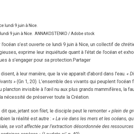
e lundi 9 juin à Nice. ANNAKOSTENKO / Adobe stock
océan s’est ouverte ce lundi 9 juin à Nice, un collectif de chréti
euses, exprime leur inquiétude quant à l’état de l’océan et exho
ues à s’engager pour sa protection.Partager
 disent, à leur manière, que la vie apparaît d’abord dans l’eau.
« Di
vivants »
(Gn 1, 20). L’ensemble des vivants qui peuplent l’océan
u plancton invisible à l’œil nu aux plus grands mammifères, la fa
la nécessité de préserver toute la Création.
it que, jetant son filet, le disciple peut le remonter
« plein de g
ien la réalité est autre :
« La vie dans les mers et les océans, qu
ale, se voit affectée par l’extraction désordonnée des ressources