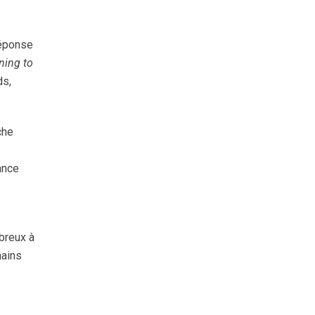
éponse
ning to
ds,
che
ance
breux à
mains