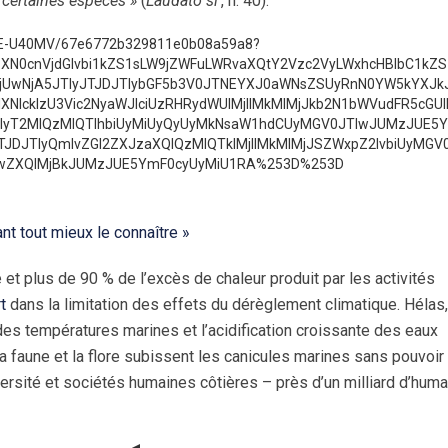
 certaines espèces »
(
Laudato si’
, n. 40).
30BE-U40MV/67e6772b329811e0b08a59a8?
ZXN0cnVjdGlvbi1kZS1sLW9jZWFuLWRvaXQtY2Vzc2VyLWxhcHBlbC1kZS
wNjA5JTIyJTJDJTIybGF5b3V0JTNEYXJ0aWNsZSUyRnN0YW5kYXJkJ
dXNlcklzU3Vic2NyaWJlciUzRHRydWUlMjIlMkMlMjJkb2N1bWVudFR5cGU
TIyT2MlQzMlQTlhbiUyMiUyQyUyMkNsaW1hdCUyMGV0JTIwJUMzJUE5Y
JDJTIyQmlvZGl2ZXJzaXQlQzMlQTklMjIlMkMlMjJSZWxpZ2lvbiUyMGV
wZXQlMjBkJUMzJUE5YmF0cyUyMiU1RA%253D%253D
vant tout mieux le connaître »
t plus de 90 % de l’excès de chaleur produit par les activités
t
dans la limitation des effets du dérèglement climatique. Hélas, 
des températures marines et l’acidification croissante des eaux
a faune et la flore subissent les canicules marines sans pouvoir 
ersité et sociétés humaines côtières – près d’un milliard d’huma