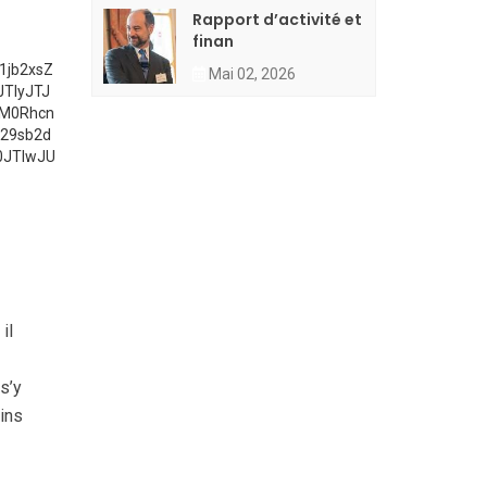
Rapport d’activité et
finan
1jb2xsZ
Mai 02, 2026
TIyJTJ
lM0Rhcn
29sb2d
0JTIwJU
il
s’y
ins