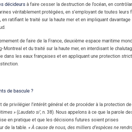
es décideurs
à faire cesser la destruction de l’océan, en contrôla
arines véritablement protégées, en s’employant de toutes leurs 
n ratifiant le traité sur la haute mer et en impliquant davantage 
ud.
ernement de faire de la France, deuxième espace maritime mondi
-Montreal et du traité sur la haute mer, en interdisant le chaluta
e dans les eaux françaises et en appliquant une protection stric
stinction.
ints de bascule ?
t de privilégier l’intérêt général et de procéder à la protection d
itimes »
(
Laudato si’
, n. 38). Nous appelons à ce que la parole de
ise en pratique et que les décisions futures soient prises
r de la table.
« À cause de nous, des milliers d’espèces ne rendr