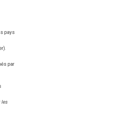
es pays
r).
enés par
s
 les