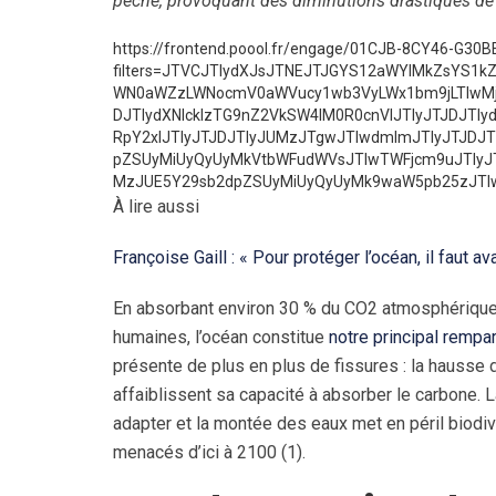
pêche, provoquant des diminutions drastiques de
https://frontend.poool.fr/engage/01CJB-8CY46-G
filters=JTVCJTIydXJsJTNEJTJGYS12aWYlMkZsYS1k
WN0aWZzLWNocmV0aWVucy1wb3VyLWx1bm9jLTIwMjU
DJTIydXNlcklzTG9nZ2VkSW4lM0R0cnVlJTIyJTJDJTIy
RpY2xlJTIyJTJDJTIyJUMzJTgwJTIwdmlmJTIyJTJDJ
pZSUyMiUyQyUyMkVtbWFudWVsJTIwTWFjcm9uJTIyJT
MzJUE5Y29sb2dpZSUyMiUyQyUyMk9waW5pb25zJTI
À lire aussi
Françoise Gaill : « Pour protéger l’océan, il faut a
En absorbant environ 30 % du CO2 atmosphérique e
humaines, l’océan constitue
notre principal rempar
présente de plus en plus de fissures : la hausse 
affaiblissent sa capacité à absorber le carbone. L
adapter et la montée des eaux met en péril biodiv
menacés d’ici à 2100 (1).