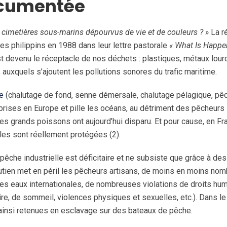
ocumentée
 cimetières sous-marins dépourvus de vie et de couleurs ? »
La r
s philippins en 1988 dans leur lettre pastorale
« What Is Happe
t devenu le réceptacle de nos déchets : plastiques, métaux lour
auxquels s’ajoutent les pollutions sonores du trafic maritime.
le
(chalutage de fond, senne démersale, chalutage pélagique, pê
 prises en Europe et pille les océans, au détriment des pêcheurs
es grands poissons ont aujourd’hui disparu. Et pour cause, en Fr
ales sont réellement protégées (2).
 pêche industrielle est déficitaire et ne subsiste que grâce à des
tien met en péril les pêcheurs artisans, de moins en moins nom
 les eaux internationales, de nombreuses violations de droits hu
aire, de sommeil, violences physiques et sexuelles, etc.). Dans le
ainsi retenues en esclavage sur des bateaux de pêche.