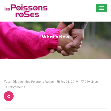
Toggl
navig
What's New
La rédaction des Poissons Roses
Fév 01, 2019
229
Likes
0 Comments