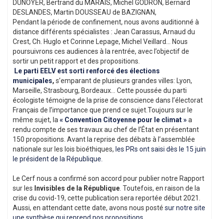
DUNOYER, Bertrand du MARAIS, Michel GODRON, Bernard
DESLANDES, Martin DOUSSEAU de BAZIGNAN,
Pendant la période de confinement, nous avons auditionné à
distance différents spécialistes : Jean Carassus, Arnaud du
Crest, Ch. Huglo et Corinne Lepage, Michel Veillard… Nous
poursuivrons ces audiences à la rentrée, avec l’objectif de
sortir un petit rapport et des propositions.
Le parti EELV est sorti renforcé des élections
municipales
,
s’emparant de plusieurs grandes villes: Lyon,
Marseille, Strasbourg, Bordeaux… Cette poussée du parti
écologiste témoigne de la prise de conscience dans l’électorat
Français de l’importance que prend ce sujet.Toujours sur le
même sujet, la
« Convention Citoyenne pour le climat »
a
rendu compte de ses travaux au chef de l’État en présentant
150 propositions. Avant la reprise des débats à l’assemblée
nationale sur les lois bioéthiques,
les PRs ont saisi dès le 15 juin
le président de la République.
Le Cerf nous a confirmé son accord pour publier notre Rapport
sur les
Invisibles de la République
. Toutefois, en raison de la
crise du covid-19, cette publication sera reportée début 2021.
Aussi, en attendant cette date, avons nous posté
sur notre site
une synthèse qui reprend nos propositions.