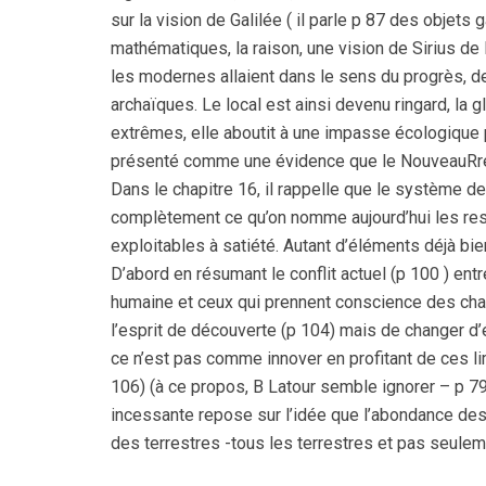
sur la vision de Galilée ( il parle p 87 des objets
mathématiques, la raison, une vision de Sirius de l
les modernes allaient dans le sens du progrès, de
archaïques. Le local est ainsi devenu ringard, la
extrêmes, elle aboutit à une impasse écologique 
présenté comme une évidence que le NouveauRrég
Dans le chapitre 16, il rappelle que le système de p
complètement ce qu’on nomme aujourd’hui les res
exploitables à satiété. Autant d’éléments déjà bie
D’abord en résumant le conflit actuel (p 100 ) entr
humaine et ceux qui prennent conscience des chaîne
l’esprit de découverte (p 104) mais de changer d’é
ce n’est pas comme innover en profitant de ces li
106) (à ce propos, B Latour semble ignorer – p 79
incessante repose sur l’idée que l’abondance des b
des terrestres -tous les terrestres et pas seule