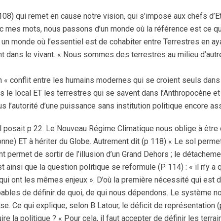
08) qui remet en cause notre vision, qui s’impose aux chefs d’E
avec mes mots, nous passons d’un monde où la référence est ce q
 un monde où l’essentiel est de cohabiter entre Terrestres en ay
nt dans le vivant. « Nous sommes des terrestres au milieu d’autr
n « conflit entre les humains modernes qui se croient seuls dans
s le local ET les terrestres qui se savent dans l’Anthropocène et
s l’autorité d’une puissance sans institution politique encore as
’il posait p 22. Le Nouveau Régime Climatique nous oblige à être 
ersonne) ET à hériter du Globe. Autrement dit (p 118) « Le sol perme
t permet de sortir de l’illusion d’un Grand Dehors ; le détacheme
st ainsi que la question politique se reformule (P 114) : « il n’y a
s qui ont les mêmes enjeux ». D’où la première nécessité qui est 
ables de définir de quoi, de qui nous dépendons. Le système n
 Ce qui explique, selon B Latour, le déficit de représentation (
 la politique ? « Pour cela, il faut accepter de définir les terra