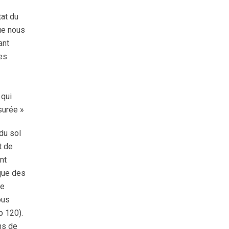
tat du
ue nous
ant
es
 qui
surée »
du sol
t de
nt
 que des
de
ous
p 120).
ins de