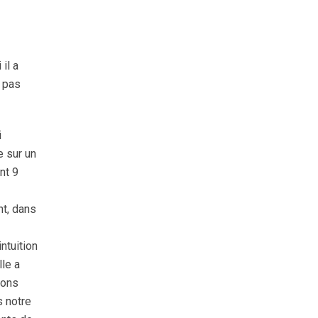
il a
s pas
i
e sur un
nt 9
t, dans
ntuition
lle a
vons
s notre