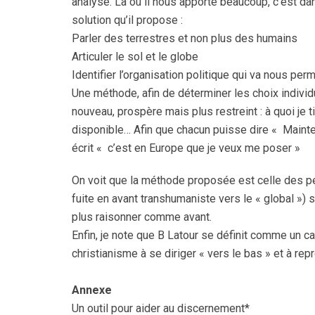
analyse. Là où il nous apporte beaucoup, c’est da
solution qu’il propose :
Parler des terrestres et non plus des humains
Articuler le sol et le globe
Identifier l’organisation politique qui va nous per
Une méthode, afin de déterminer les choix individue
nouveau, prospère mais plus restreint : à quoi je
disponible… Afin que chacun puisse dire « Maintena
écrit « c’est en Europe que je veux me poser »
On voit que la méthode proposée est celle des petit
fuite en avant transhumaniste vers le « global »)
plus raisonner comme avant.
Enfin, je note que B Latour se définit comme un cath
christianisme à se diriger « vers le bas » et à repre
Annexe
Un outil pour aider au discernement*