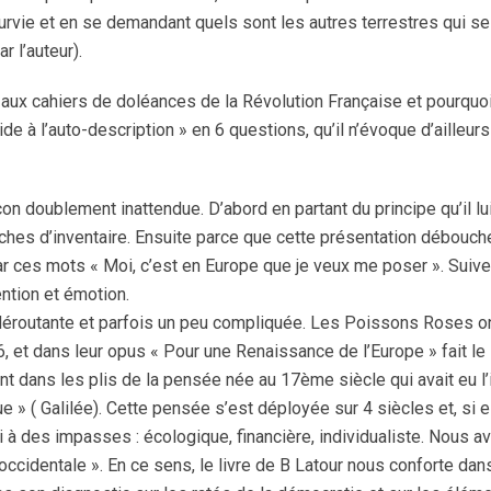
rvie et en se demandant quels sont les autres terrestres qui se
 l’auteur).
 aux cahiers de doléances de la Révolution Française et pourquoi 
de à l’auto-description » en 6 questions, qu’il n’évoque d’ailleur
çon doublement inattendue. D’abord en partant du principe qu’il lu
tâches d’inventaire. Ensuite parce que cette présentation débouch
r ces mots « Moi, c’est en Europe que je veux me poser ». Suive
ntion et émotion.
éroutante et parfois un peu compliquée. Les Poissons Roses on
et dans leur opus « Pour une Renaissance de l’Europe » fait le
dans les plis de la pensée née au 17ème siècle qui avait eu l’i
 » ( Galilée). Cette pensée s’est déployée sur 4 siècles et, si e
i à des impasses : écologique, financière, individualiste. Nous a
 occidentale ». En ce sens, le livre de B Latour nous conforte dan