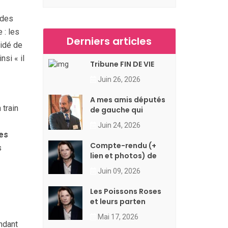
 des
 : les
Derniers articles
cidé de
nsi « il
Tribune FIN DE VIE
Juin 26, 2026
A mes amis députés
 train
de gauche qui
Juin 24, 2026
les
Compte-rendu (+
s
lien et photos) de
Juin 09, 2026
Les Poissons Roses
et leurs parten
Mai 17, 2026
ondant