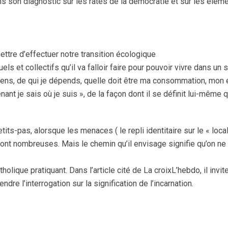
ns son diagnostic sur les ratés de la démocratie et sur les élém
mettre d’effectuer notre transition écologique
ls et collectifs qu’il va falloir faire pour pouvoir vivre dans un
 tiens, de qui je dépends, quelle doit être ma consommation, mon
nt je sais où je suis », de la façon dont il se définit lui-même q
s-pas, alorsque les menaces ( le repli identitaire sur le « local 
 sont nombreuses. Mais le chemin qu’il envisage signifie qu’on ne
olique pratiquant. Dans l’article cité de La croixL’hebdo, il invite
ndre l’interrogation sur la signification de l’incarnation.