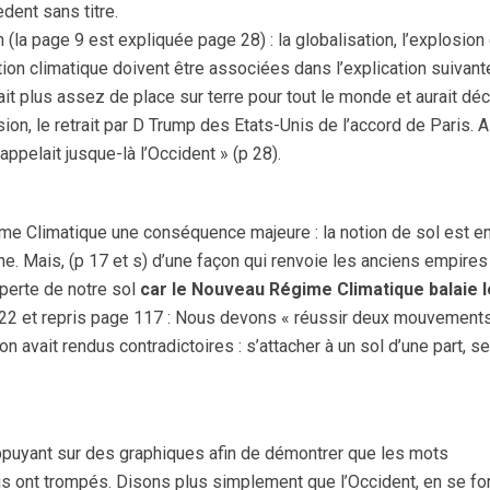
dent sans titre.
 (la page 9 est expliquée page 28) : la globalisation, l’explosion
ion climatique doivent être associées dans l’explication suivante
avait plus assez de place sur terre pour tout le monde et aurait dé
ion, le retrait par D Trump des Etats-Unis de l’accord de Paris. Ai
appelait jusque-là l’Occident » (p 28).
me Climatique une conséquence majeure : la notion de sol est en
e. Mais, (p 17 et s) d’une façon qui renvoie les anciens empires
perte de notre sol
car le Nouveau Régime Climatique balaie 
 p 22 et repris page 117 : Nous devons « réussir deux mouvement
avait rendus contradictoires : s’attacher à un sol d’une part, se
ppuyant sur des graphiques afin de démontrer que les mots
 nous ont trompés. Disons plus simplement que l’Occident, en se f