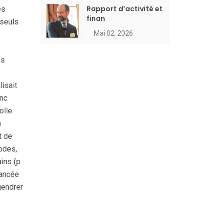
Rapport d’activité et
es
finan
 seuls
Mai 02, 2026
ps
lisait
onc
olle.
n
t de
codes,
ains (p
vancée
gendrer