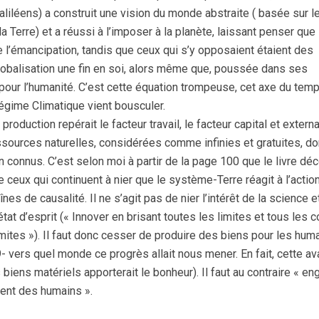
 galiléens) a construit une vision du monde abstraite ( basée sur l
a Terre) et a réussi à l’imposer à la planète, laissant penser que
 l’émancipation, tandis que ceux qui s’y opposaient étaient des
 globalisation une fin en soi, alors même que, poussée dans ses
pour l’humanité. C’est cette équation trompeuse, cet axe du tem
ime Climatique vient bousculer.
roduction repérait le facteur travail, le facteur capital et externa
sources naturelles, considérées comme infinies et gratuites, d
n connus. C’est selon moi à partir de la page 100 que le livre déc
e ceux qui continuent à nier que le système-Terre réagit à l’actio
s de causalité. Il ne s’agit pas de nier l’intérêt de la science e
tat d’esprit (« Innover en brisant toutes les limites et tous les 
mites »). Il faut donc cesser de produire des biens pour les hum
- vers quel monde ce progrès allait nous mener. En fait, cette a
iens matériels apporterait le bonheur). Il faut au contraire « en
ment des humains ».