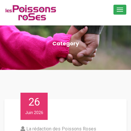
Toggl
navig
Category
26
Juin 2026
La rédaction des Poissons Roses