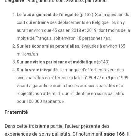
L’égalité : 4
arguments sont avancés par l’auteur
Le faux argument de l’inégalité
(p 132). Sur la question du
coût qui entraine des déplacements en Belgique . or, il n’y
aurait environ que 45 cas en 2018 et 2019, dont moins de la
moitié de Français, soit environ 10 personnes /an.
Sur les économies potentielles,
évaluées à environ 165
millions/an
Sur une vision parisienne et médiatique
(p143)
Sur la vraie inégalité
; le manque d’effort en faveur des
soins palliatifs en référence à la loi n°99-477 du 9 juin 1999
visant à garantir le droit à l’accès aux soins palliatifs et à
l’objectif, non atteint, d’ « un lit identifié en soins palliatifs
pour 100.000 habitants »
Fraternité
Dans cette troisième partie, l’auteur présente des
expériences de soins palliatifs. Cf notamment
page 166
. Il